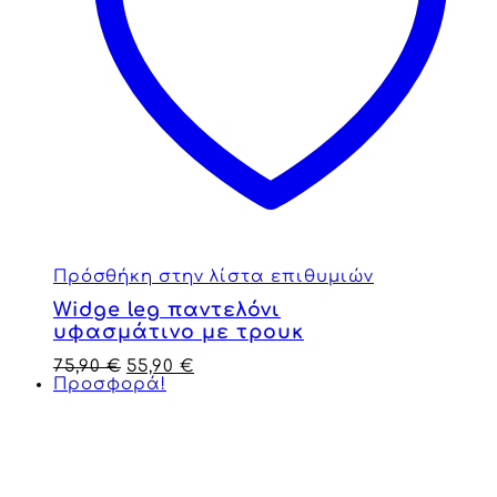
Πρόσθήκη στην λίστα επιθυμιών
Widge leg παντελόνι
υφασμάτινο με τρουκ
75,90
€
55,90
€
Προσφορά!