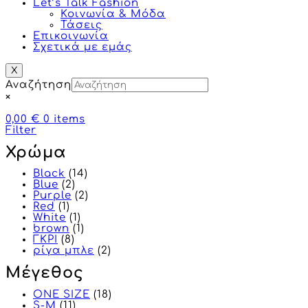
Let’s Talk Fashion
Κοινωνία & Μόδα
Τάσεις
Επικοινωνία
Σχετικά με εμάς
X
Αναζήτηση
×
0,00 €
0
items
Filter
Χρώμα
Black
(14)
Blue
(2)
Purple
(2)
Red
(1)
White
(1)
brown
(1)
ΓΚΡΙ
(8)
ρίγα μπλε
(2)
Μέγεθος
ONE SIZE
(18)
S-M
(11)