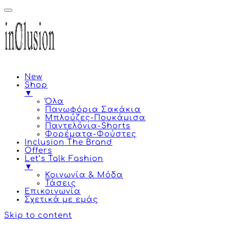
New
Shop
▼
Όλα
Πανωφόρια Σακάκια
Μπλούζες-Πουκάμισα
Παντελόνια-Shorts
Φορέματα-Φούστες
Inclusion The Brand
Offers
Let’s Talk Fashion
▼
Κοινωνία & Μόδα
Τάσεις
Επικοινωνία
Σχετικά με εμάς
Skip to content