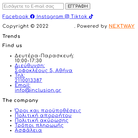
ΕΓΓΡΑΦΗ
Facebook
Instagram
Tiktok
Copyright © 2022
Inclusion
. Powered by
NEXTWAY
Trends
Find us
Δευτέρα-Παρασκευή:
10:00-17:30
Διεύθυνση:
Σοφοκλέους 5, Αθήνα
Τηλ:
2110013387
Email:
info@inclusion.gr
The company
Όροι και προϋποθέσεις
Πολιτική απορρήτου
Πολιτική ακύρωσης
Τρόποι πληρωμής
Ασφάλεια