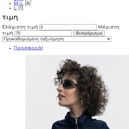
M-L
(8)
L
(1)
τιμη
Ελάχιστη τιμή
Μέγιστη
τιμή
Φιλτράρισμα
Προσφορά!