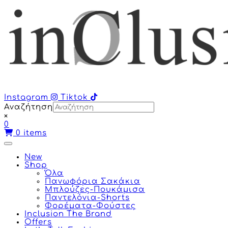
Instagram
Tiktok
Αναζήτηση
×
0
0
items
New
Shop
Όλα
Πανωφόρια Σακάκια
Μπλούζες-Πουκάμισα
Παντελόνια-Shorts
Φορέματα-Φούστες
Inclusion The Brand
Offers