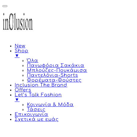
New
Shop
▼
Όλα
Πανωφόρια Σακάκια
Μπλούζες-Πουκάμισα
Παντελόνια-Shorts
Φορέματα-Φούστες
Inclusion The Brand
Offers
Let’s Talk Fashion
▼
Κοινωνία & Μόδα
Τάσεις
Επικοινωνία
Σχετικά με εμάς