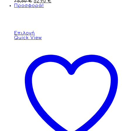
75,50
€
52,90
€
Προσφορά!
Επιλογή
Quick View