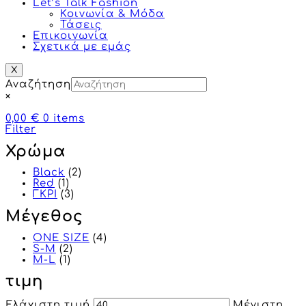
Let’s Talk Fashion
Κοινωνία & Μόδα
Τάσεις
Επικοινωνία
Σχετικά με εμάς
X
Αναζήτηση
×
0,00 €
0
items
Filter
Χρώμα
Black
(2)
Red
(1)
ΓΚΡΙ
(3)
Μέγεθος
ONE SIZE
(4)
S-M
(2)
M-L
(1)
τιμη
Ελάχιστη τιμή
Μέγιστη