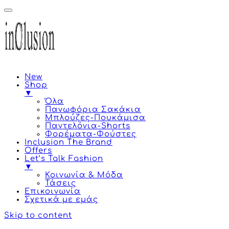
New
Shop
▼
Όλα
Πανωφόρια Σακάκια
Μπλούζες-Πουκάμισα
Παντελόνια-Shorts
Φορέματα-Φούστες
Inclusion The Brand
Offers
Let’s Talk Fashion
▼
Κοινωνία & Μόδα
Τάσεις
Επικοινωνία
Σχετικά με εμάς
Skip to content