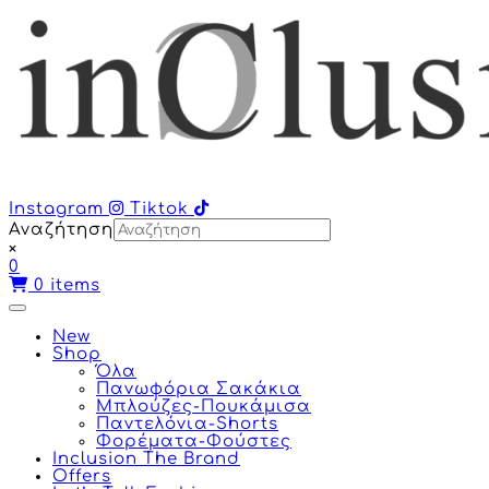
Instagram
Tiktok
Αναζήτηση
×
0
0
items
New
Shop
Όλα
Πανωφόρια Σακάκια
Μπλούζες-Πουκάμισα
Παντελόνια-Shorts
Φορέματα-Φούστες
Inclusion The Brand
Offers