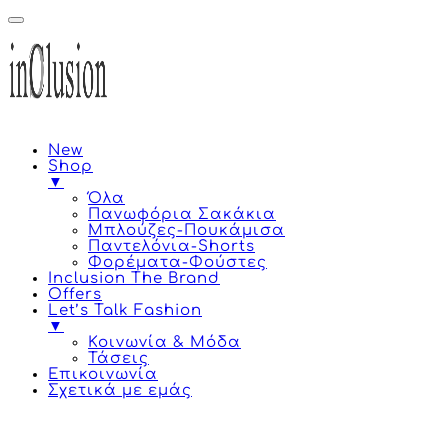
New
Shop
▼
Όλα
Πανωφόρια Σακάκια
Μπλούζες-Πουκάμισα
Παντελόνια-Shorts
Φορέματα-Φούστες
Inclusion The Brand
Offers
Let’s Talk Fashion
▼
Κοινωνία & Μόδα
Τάσεις
Επικοινωνία
Σχετικά με εμάς