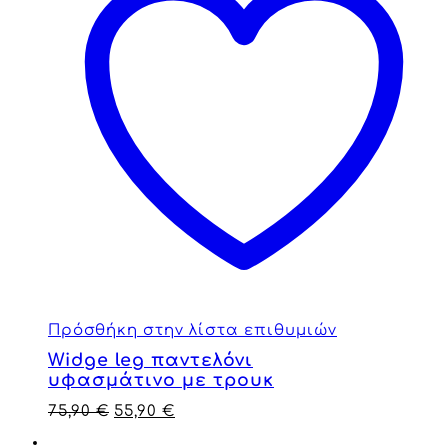
Πρόσθήκη στην λίστα επιθυμιών
Widge leg παντελόνι
υφασμάτινο με τρουκ
75,90
€
55,90
€