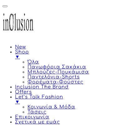
New
Shop
▼
Όλα
Πανωφόρια Σακάκια
Μπλούζες-Πουκάμισα
Παντελόνια-Shorts
Φορέματα-Φούστες
Inclusion The Brand
Offers
Let’s Talk Fashion
▼
Κοινωνία & Μόδα
Τάσεις
Επικοινωνία
Σχετικά με εμάς