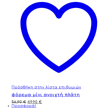
Πρόσθήκη στην λίστα επιθυμιών
φόρεμα μίνι ανοιχτή πλάτη
56,90
€
49,90
€
Προσφορά!