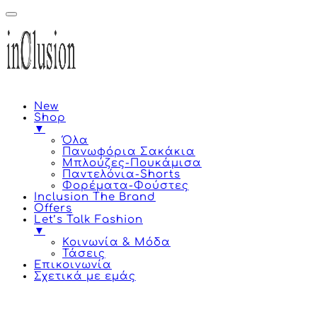
New
Shop
▼
Όλα
Πανωφόρια Σακάκια
Μπλούζες-Πουκάμισα
Παντελόνια-Shorts
Φορέματα-Φούστες
Inclusion The Brand
Offers
Let’s Talk Fashion
▼
Κοινωνία & Μόδα
Τάσεις
Επικοινωνία
Σχετικά με εμάς