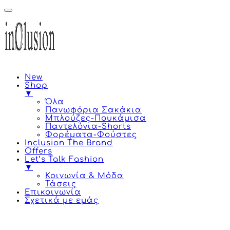
New
Shop
▼
Όλα
Πανωφόρια Σακάκια
Μπλούζες-Πουκάμισα
Παντελόνια-Shorts
Φορέματα-Φούστες
Inclusion The Brand
Offers
Let’s Talk Fashion
▼
Κοινωνία & Μόδα
Τάσεις
Επικοινωνία
Σχετικά με εμάς