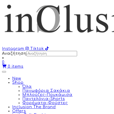
Instagram
Tiktok
Αναζήτηση
×
0
0
items
New
Shop
Όλα
Πανωφόρια Σακάκια
Μπλούζες-Πουκάμισα
Παντελόνια-Shorts
Φορέματα-Φούστες
Inclusion The Brand
Offers