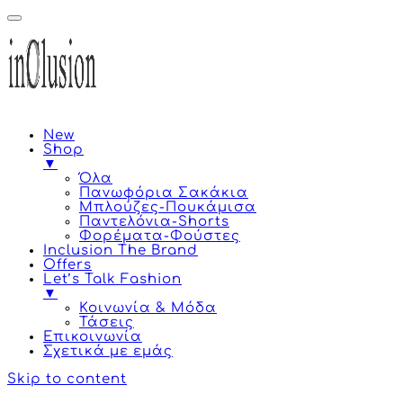
New
Shop
▼
Όλα
Πανωφόρια Σακάκια
Μπλούζες-Πουκάμισα
Παντελόνια-Shorts
Φορέματα-Φούστες
Inclusion The Brand
Offers
Let’s Talk Fashion
▼
Κοινωνία & Μόδα
Τάσεις
Επικοινωνία
Σχετικά με εμάς
Skip to content