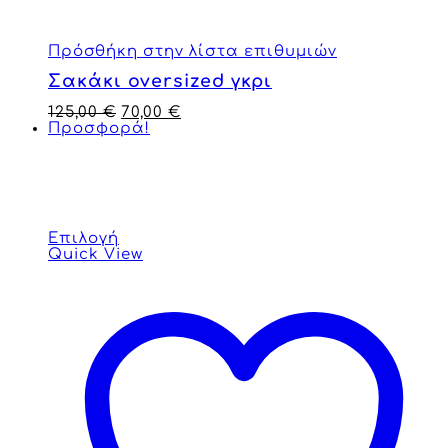
Πρόσθήκη στην λίστα επιθυμιών
Σακάκι oversized γκρι
125,00
€
70,00
€
Προσφορά!
Επιλογή
Quick View