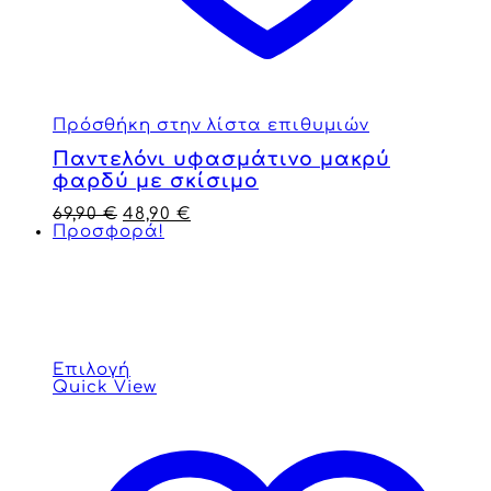
Πρόσθήκη στην λίστα επιθυμιών
Παντελόνι υφασμάτινο μακρύ
φαρδύ με σκίσιμο
69,90
€
48,90
€
Προσφορά!
Επιλογή
Quick View