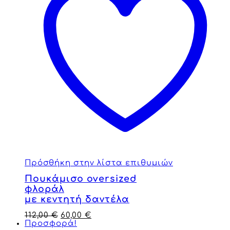
Πρόσθήκη στην λίστα επιθυμιών
Πουκάμισο oversized
φλοράλ
με κεντητή δαντέλα
112,00
€
60,00
€
Προσφορά!