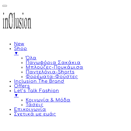
New
Shop
▼
Όλα
Πανωφόρια Σακάκια
Μπλούζες-Πουκάμισα
Παντελόνια-Shorts
Φορέματα-Φούστες
Inclusion The Brand
Offers
Let’s Talk Fashion
▼
Κοινωνία & Μόδα
Τάσεις
Επικοινωνία
Σχετικά με εμάς