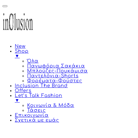
New
Shop
▼
Όλα
Πανωφόρια Σακάκια
Μπλούζες-Πουκάμισα
Παντελόνια-Shorts
Φορέματα-Φούστες
Inclusion The Brand
Offers
Let’s Talk Fashion
▼
Κοινωνία & Μόδα
Τάσεις
Επικοινωνία
Σχετικά με εμάς